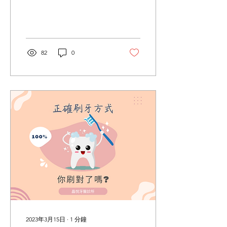
遠的路 為了提供更加貼心細
緻的服務 所以晶悦牙醫診所
將在這四天進行✨員工旅遊
活動✨ 慰勞辛勞的同仁們💪
這幾天若有看診需求的朋友
82
0
記得注意休診時間唷！...
2023年3月15日
∙
1
分鐘