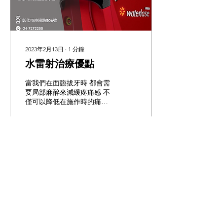
2023年2月13日
∙
1
分鐘
水雷射治療優點
當我們在面臨拔牙時 都會需
要局部麻醉來減緩疼痛感 不
僅可以降低在施作時的痛與
恐懼 也能夠輔助手術順利進
行 ​ 局部麻醉雖然產生嚴重
併發症的機率極小 但仍可能
會發生短暫的副作用出現🥺
例如：視力模糊、頭暈、噁
心 心跳加速、術後持續麻木
531
1
等狀況 ​ 而我們先前提到過
的水雷射...
載入更多