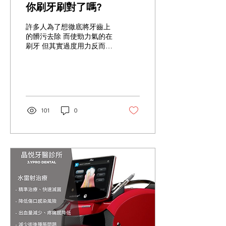
你刷牙刷對了嗎?
許多人為了想徹底將牙齒上
的髒污去除 而使勁力氣的在
刷牙 但其實過度用力反而會
造成琺瑯質磨損 可能還會引
起牙齦刺激或是敏感， 甚至
是牙齦萎縮的狀況！ 根據研
究發現，貝氏刷牙法的效果
最好且維持性最高 1.將牙刷
放置在牙齒與牙肉交界處的
101
0
牙齦溝呈現45度角...